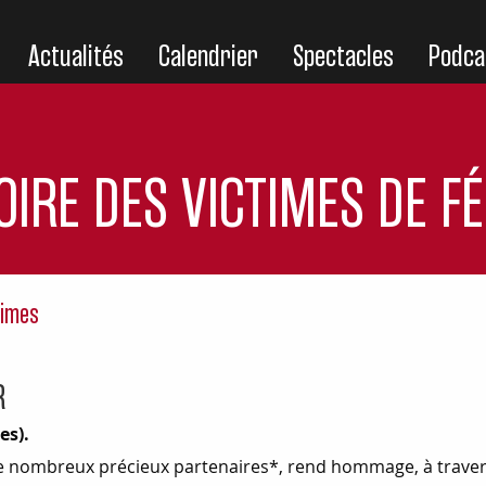
Actualités
Calendrier
Spectacles
Podca
IRE DES VICTIMES DE FÉ
times
ER
es).
 nombreux précieux partenaires*, rend hommage, à travers t