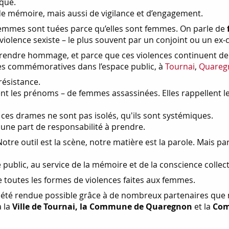
que.
 de mémoire, mais aussi de vigilance et d’engagement.
femmes sont tuées parce qu’elles sont femmes. On parle de
iolence sexiste – le plus souvent par un conjoint ou un ex-c
 rendre hommage, et parce que ces violences continuent de 
stèles commémoratives dans l’espace public, à
Tournai
,
Quareg
résistance.
nt les prénoms – de femmes assassinées. Elles rappellent leu
ue ces drames ne sont pas isolés, qu'ils sont systémiques.
, une part de responsabilité à prendre.
 outil est la scène, notre matière est la parole. Mais parfo
 public, au service de la mémoire et de la conscience collect
re toutes les formes de violences faites aux femmes.
 été rendue possible grâce à de nombreux partenaires que n
à la
Ville de Tournai, la Commune de Quaregnon
et la
Com