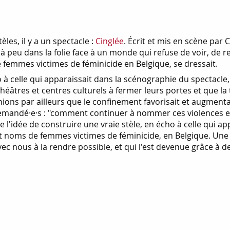
èles, il y a un spectacle :
Cinglée
. Écrit et mis en scène par 
peu dans la folie face à un monde qui refuse de voir, de reco
e femmes victimes de féminicide en Belgique, se dressait.
ho à celle qui apparaissait dans la scénographie du spectacl
héâtres et centres culturels à fermer leurs portes et que l
ns par ailleurs que le confinement favorisait et augmentai
emandé·e·s : "comment continuer à nommer ces violences et 
rgée l'idée de construire une vraie stèle, en écho à celle qui 
cent noms de femmes victimes de féminicide, en Belgique. Un
vec nous à la rendre possible, et qui l'est devenue grâce à