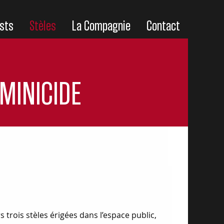
sts
Stèles
La Compagnie
Contact
MINICIDE
rois stèles érigées dans l’espace public,