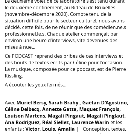
Le deuxième volet de ce laboratoire s’est tenu durant
le deuxième confinement, au Rideau de Bruxelles​
(novembre-décembre 2020). Compte tenu de la
situation difficile pour le secteur culturel, nous avons
décidé, cette fois, de ne réunir que des comédien.ne.s
professionnel.le.s. Chaque atelier commençait par
environ une heure d’interviews, vite devenues des
mises à nue...
Ce PODCAST reprend des bribes de ces interviews et
des bouts de textes écrits par Céline pour l’occasion.
La musique, composée pour ce podcast, est de Pierre
Kissling.
A écouter les yeux fermés...
Avec
Muriel Bersy​, Sarah Brahy​ , Gaëtan D'Agostino​,
Céline Delbecq, Annette Gatta​, Maquet François​,
Louison Martens​, Magali Pingaut, Magali Pinglaut,
Ana Rodriguez​, Réal Siellez​, Laurence Warin​
et les
enfants :
Victor, Louis, Amalia
| Conception, textes,