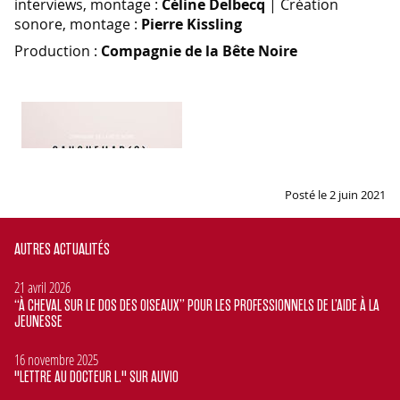
interviews, montage :
Céline Delbecq
| Création
sonore, montage :
Pierre Kissling
Production :
Compagnie de la Bête Noire​
Posté le 2 juin 2021
AUTRES ACTUALITÉS
21 avril 2026
“À CHEVAL SUR LE DOS DES OISEAUX” POUR LES PROFESSIONNELS DE L’AIDE À LA
JEUNESSE
16 novembre 2025
"LETTRE AU DOCTEUR L." SUR AUVIO